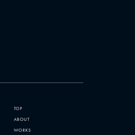
く
だ
さ
い。
TOP
ABOUT
WORKS