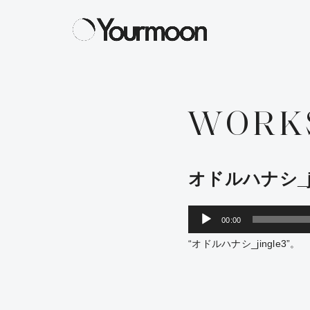
WORK
オドルハナシ_ji
音
00:00
声
“オドルハナシ_jingle3”。
プ
レ
ー