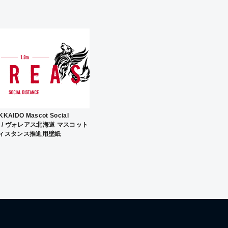
調
節
に
は
上
下
矢
KAIDO Mascot Social
印
ver. / ヴォレアス北海道 マスコット
ィスタンス推進用壁紙
キ
ー
を
使
っ
て