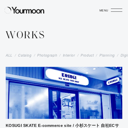
MENU
WORKS
ALL
Catalog
Photograph
Interior
Product
Planning
Digi
KOSUGI SKATE E-commerce site / 小杉スケート 自社ECサ